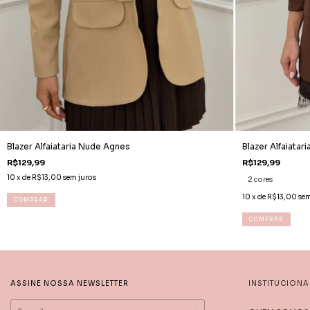
Blazer Alfaiataria Nude Agnes
Blazer Alfaiatar
R$129,99
R$129,99
10
x de
R$13,00
sem juros
2 cores
10
x de
R$13,00
sem
COMPRAR
COMPRAR
ASSINE NOSSA NEWSLETTER
INSTITUCIONA