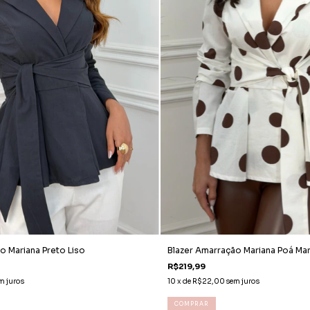
Blazer Amarração Mariana Poá Ma
o Mariana Preto Liso
R$219,99
10
x de
R$22,00
sem juros
m juros
COMPRAR