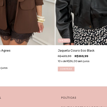
18
%
OFF
ia Agnes
Jaqueta Couro Eco Black
R$439,99
R$359,99
10
x de
R$36,00
sem juros
 juros
COMPRAR
L
POLÍTICAS