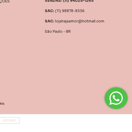
UÇÕES
(11) 98878-8336
lojahajaamor@hotmail.com
São Paulo - BR
os.
ENTENDI