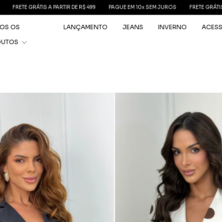
S A PARTIR DE R$ 499
PAGUE EM 10x SEM JUROS
FRETE GRÁTIS A PARTIR DE R$ 
OS OS
LANÇAMENTO
JEANS
INVERNO
ACES
DUTOS