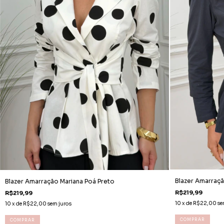
Blazer Amarraçã
Blazer Amarração Mariana Poá Preto
R$219,99
R$219,99
10
x de
R$22,00
se
10
x de
R$22,00
sem juros
COMPRAR
COMPRAR