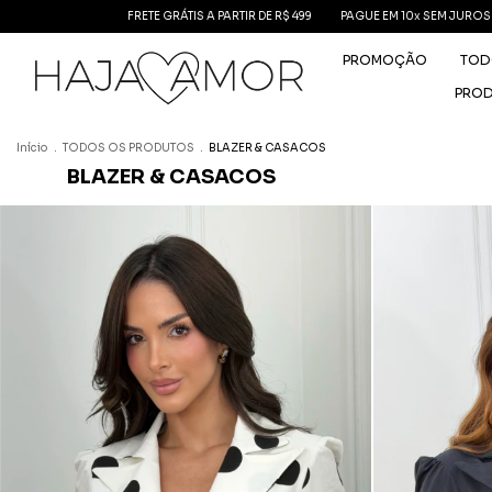
FRETE GRÁTIS A PARTIR DE R$ 499
PAGUE EM 10x SEM JUROS
FRETE GRÁTI
PROMOÇÃO
TOD
PRO
Início
.
TODOS OS PRODUTOS
.
BLAZER & CASACOS
BLAZER & CASACOS