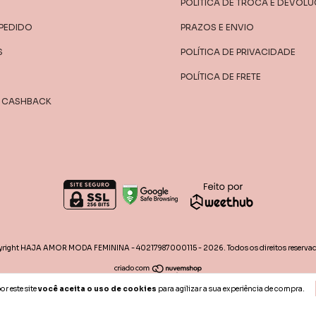
POLITICA DE TROCA E DEVOL
 PEDIDO
PRAZOS E ENVIO
S
POLÍTICA DE PRIVACIDADE
POLÍTICA DE FRETE
E CASHBACK
right HAJA AMOR MODA FEMININA - 40217987000115 - 2026. Todos os direitos reservad
r este site
você aceita o uso de cookies
para agilizar a sua experiência de compra.