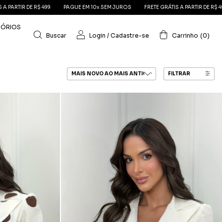
499
PAGUE EM 10x SEM JUROS
FRETE GRÁTIS A PARTIR DE R$ 499
PAGUE EM
SÓRIOS
Buscar
Login
/
Cadastre-se
Carrinho
(
0
)
FILTRAR