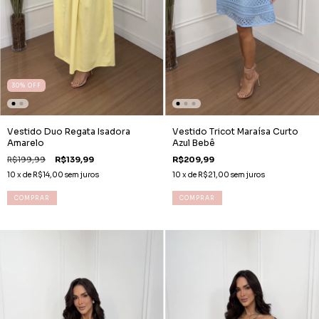
30
%
OFF
Vestido Tricot Maraísa Curto
Vestido Duo Regata Isadora
Azul Bebê
Amarelo
R$209,99
R$199,99
R$139,99
10
x de
R$21,00
sem juros
10
x de
R$14,00
sem juros
COMPRAR
COMPRAR