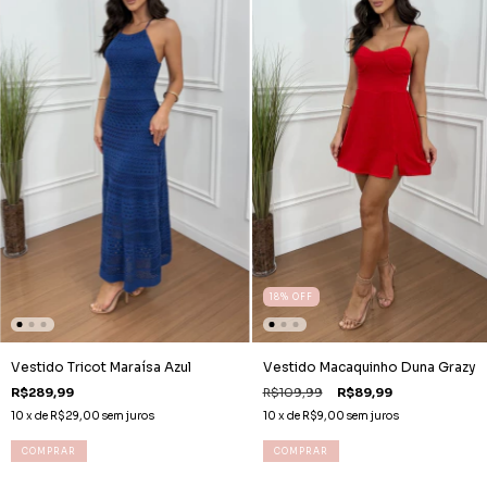
18
%
OFF
Vestido Tricot Maraísa Azul
Vestido Macaquinho Duna Grazy
R$289,99
R$109,99
R$89,99
10
x de
R$29,00
sem juros
10
x de
R$9,00
sem juros
COMPRAR
COMPRAR