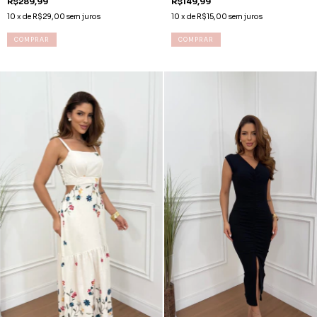
R$289,99
R$149,99
10
x de
R$29,00
sem juros
10
x de
R$15,00
sem juros
COMPRAR
COMPRAR