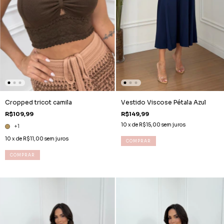
Cropped tricot camila
Vestido Viscose Pétala Azul
R$109,99
R$149,99
10
x de
R$15,00
sem juros
+1
10
x de
R$11,00
sem juros
COMPRAR
COMPRAR